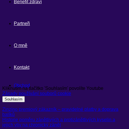
Benefit zdraví
Partneři
O mně
Kontakt
Obchod
Kliknutím na tlačítko 'Souhlasím' povolíte Youtube
Zásady používání souborů cookie
Souhlasím
Zinzino premiový zákazník – pravidelné platby a doprava
balíků
Historie poměru zánětlivých a protizánětlivých kyselin a
jejich vliv na chronický zánět