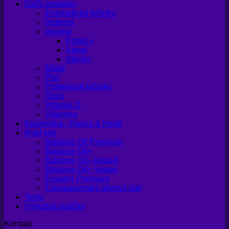
Další produkty
Energetické tyčinky
Hubnutí
Imunita
Protec+
Xtend
Xtend+
Mládí
Pleť
Proteinové tyčinky
Stres
Vitamin D
Vláknina
Kosmetika - Hanzz & Heidi
Rybí olej
Balance Oil Premium
Balance Oil+
Balance Oil+ AquaX
Balance Oil+ Vegan
Essent+ Premium
Extrapanenský olivový olej
Testy
Výhodné balíčky
Kontakt