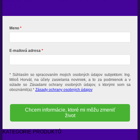
Získajte prístup k informáciám, ktoré mi zmenili život
ZDARMA
Meno
E-mailová adresa
* Súhlasím so spracovaním mojich osobných údajov subjektom: Ing.
Miloš Horvát, na účely zasielania noviniek, a to za podmienok a v
súlade so Zásadami ochrany osobných údajov, s ktorými som sa
oboznámil(a).*
Zásady ochrany osobných údajov
Chcem informácie, ktoré mi môžu zmeniť
život
KATEGORIE PRODUKTŮ