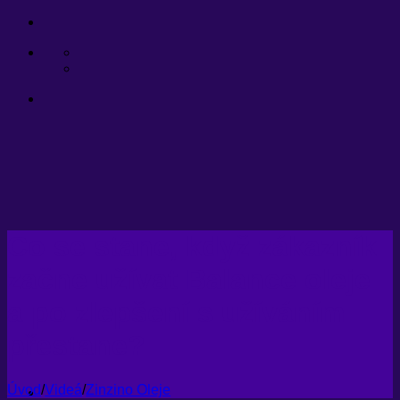
Přeskočit
na
obsah
Co se stane, když zákazník
začne užívat Balance oleje
a po zlepšení s užíváním
přestane?
Úvod
/
Videá
/
Zinzino Oleje