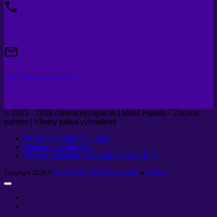
0911 801 382
info@chronickyzanet.cz
Sledujte nás:
© 2021 - 2026 chronickyzapal.sk | Miloš Horvát – Zinzino
partner | Všetky práva vyhradené
Ochrana osobních údajů
Obchodní podmínky
Zásady používání souborů cookie (EU)
Copyright 2026 ©
BugesWeb
-
WordPress weby
a
eshopy