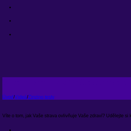
Přeskočit
na
obsah
Víte o tom, jak Vaše strava 
Úvod
/
Videá
/
Zinzino testy
Víte o tom, jak Vaše strava ovlivňuje Vaše zdraví? Udělejte si k