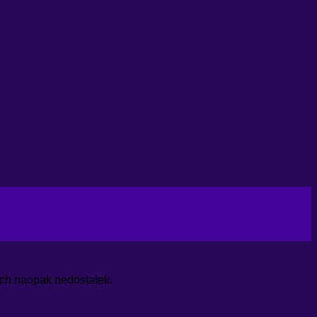
přednáška)
erých naopak nedostatek.