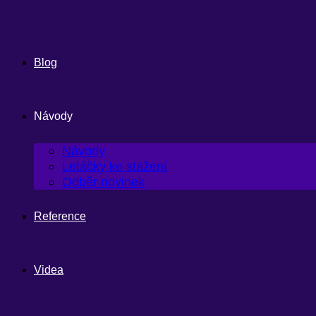
Blog
Návody
Návody
Letáčky ke stažení
Odběr novinek
Reference
Videa