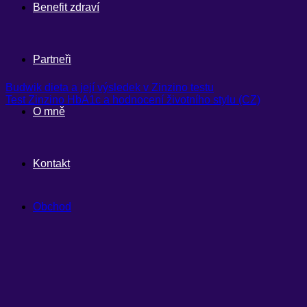
Benefit zdraví
Partneři
Budwik dieta a její výsledek v Zinzino testu
Test Zinzino HbA1c a hodnocení životního stylu (CZ)
O mně
Kontakt
Obchod