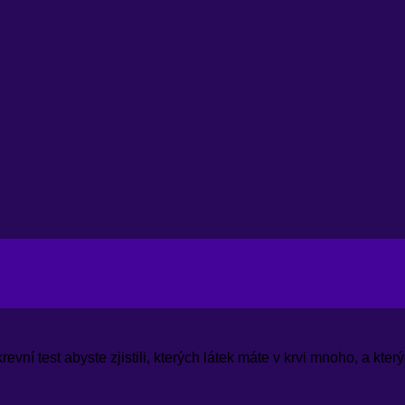
ovlivňuje Vaše zdraví? (Video
revní test abyste zjistili, kterých látek máte v krvi mnoho, a kt