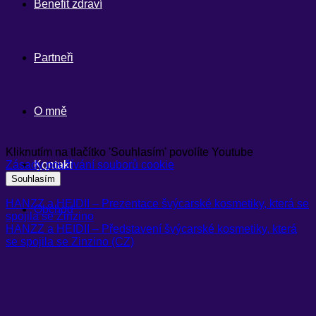
Benefit zdraví
Partneři
O mně
Kliknutím na tlačítko 'Souhlasím' povolíte Youtube
Zásady používání souborů cookie
Kontakt
Souhlasím
HANZZ a HEIDII – Prezentace švýcarské kosmetiky, která se
Obchod
spojila se Zinzino
HANZZ a HEIDII – Představení švýcarské kosmetiky, která
se spojila se Zinzino (CZ)