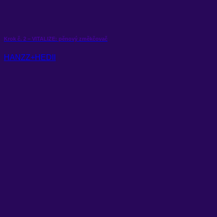
Krok č. 2 – VITALIZE: pěnový změkčovač
HANZZ+HEDII