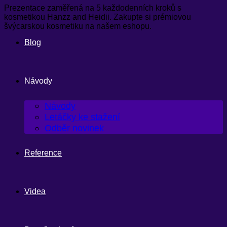
Prezentace zaměřená na 5 každodenních kroků s
kosmetikou Hanzz and Heidii. Zakupte si prémiovou
švýcarskou kosmetiku na našem eshopu.
Blog
Návody
Návody
Letáčky ke stažení
Odběr novinek
Reference
Videa