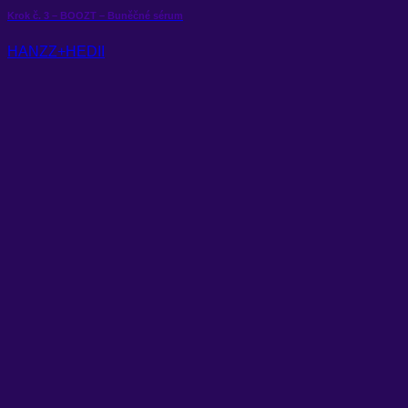
Krok č. 3 – BOOZT – Buněčné sérum
HANZZ+HEDII