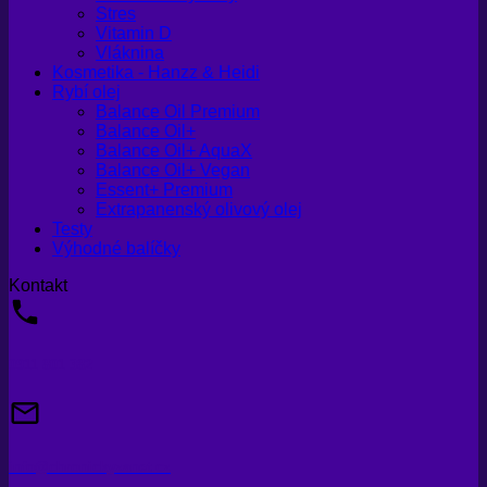
Stres
Vitamin D
Vláknina
Kosmetika - Hanzz & Heidi
Rybí olej
Balance Oil Premium
Balance Oil+
Balance Oil+ AquaX
Balance Oil+ Vegan
Essent+ Premium
Extrapanenský olivový olej
Testy
Výhodné balíčky
Kontakt
0911 801 382
info@chronickyzanet.cz