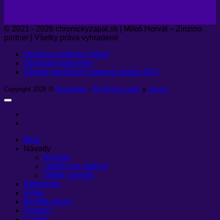
Sledujte nás:
© 2021 - 2026 chronickyzapal.sk | Miloš Horvát – Zinzino
partner | Všetky práva vyhradené
Ochrana osobních údajů
Obchodní podmínky
Zásady používání souborů cookie (EU)
Copyright 2026 ©
BugesWeb
-
WordPress weby
a
eshopy
Blog
Návody
Návody
Letáčky ke stažení
Odběr novinek
Reference
Videa
Benefit zdraví
Partneři
O mně