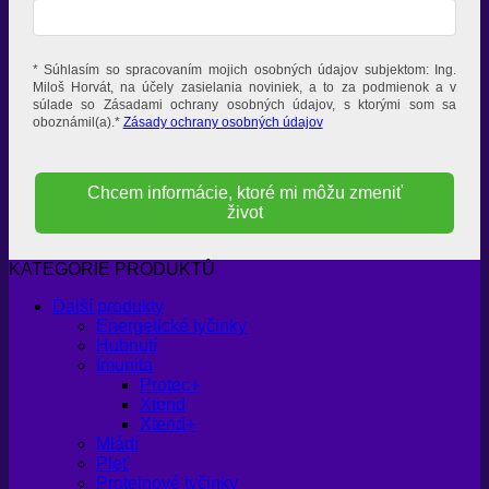
* Súhlasím so spracovaním mojich osobných údajov subjektom: Ing.
Miloš Horvát, na účely zasielania noviniek, a to za podmienok a v
súlade so Zásadami ochrany osobných údajov, s ktorými som sa
oboznámil(a).*
Zásady ochrany osobných údajov
Chcem informácie, ktoré mi môžu zmeniť
život
KATEGORIE PRODUKTŮ
Další produkty
Energetické tyčinky
Hubnutí
Imunita
Protec+
Xtend
Xtend+
Mládí
Pleť
Proteinové tyčinky