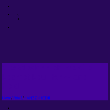
Přeskočit
na
obsah
5 každodenních kroků s
kosmetikou Hanzz and
Heidii
Úvod
/
Videá
/
HANZZ+HEDII