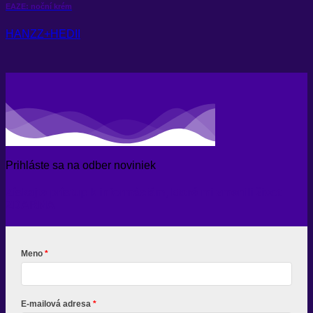
EAZE: noční krém
HANZZ+HEDII
Prihláste sa na odber noviniek
Získajte prístup k informáciám, ktoré mi zmenili život
ZDARMA
Meno
E-mailová adresa