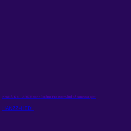
Krok č. 5 b – ARIZE denní krém: Pro normální až suchou pleť
HANZZ+HEDII