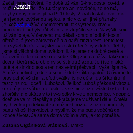
Začali jsme užívání. Po době užívání 2-krát dostal covid, a
Kontakt
můžu k tomu říci, že 1.krát jsme ani nevěděli, že ho má,
kdyby nebyl musel jít na PCR testy. 2.krát dostal covid, měl
jen jednou zvýšenou teplotu a nic víc, ani jiné příznaky.
jelikož stále užívá chemoterapii, tak výsledky krve v
Obchod
nemocnici, nebyly bůhví co, ale zlepšilo se to. Navýšili jsme
užívání oleje. V červenci mu dělali kontrolní odběr kostní
dřeně a já jsem zároveň dělala další zinzin test. Tento test
mu vyšel dobře, ai výsledky kostní dřeně byly dobře. Tehdy
jsme si všichni doma uvědomili, že jsme na dobré cestě a
zároveň že to má něco do sebe. Olej začala užívat také moje
dcera, která má problémy se štítnou žlázou. Její jsem také
udělala zinzino test a ten nás velmi překvapil. Vyšel špatně.
A můžu potvrdit, i dcera se v té době cítila špatně. Užíváme to
pravidelně všichni a před svátky, jsme dělali další kontrolní
test zinzino, i dceři i Lubošovi. Jelikož Luboš překonal virózu,
o které jsme vůbec netušili, tak se mu zinzin výsledky trochu
zhoršily, ale ukázaly to i výsledky krve z nemocnice. Naopak,
dceři se velmi zlepšily a pokračujeme v užívání dále. Chtěla
bych velmi poděkovat za možnost poznat zinzino produkty
panu Miloši Horvátovi, a myslím, že mu budu vděčná do
konce života. Já sama doma vidím a vím, jak to pomáhá.
Zuzana Cigániková-Vráblová
/
Matka