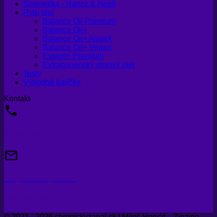
Kosmetika - Hanzz & Heidi
Rybí olej
Balance Oil Premium
Balance Oil+
Balance Oil+ AquaX
Balance Oil+ Vegan
Essent+ Premium
Extrapanenský olivový olej
Testy
Výhodné balíčky
Kontakt
0911 801 382
info@chronickyzanet.cz
Sledujte nás:
© 2021 - 2026 chronickyzapal.sk | Miloš Horvát – Zinzino