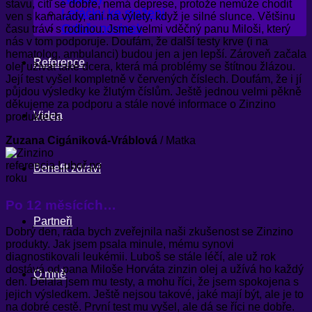
stavu, cítí se dobře, nemá deprese, protože nemůže chodit
Letáčky ke stažení
ven s kamarády, ani na výlety, když je silné slunce. Většinu
Odběr novinek
času tráví s rodinou. Jsme velmi vděčný panu Miloši, který
nás v tom podporuje. Doufám, že další testy krve (i na
hematolog. ambulanci) budou jen a jen lepší. Zároveň začala
Reference
olej užívat také dcera, která má problémy se štítnou žlázou.
Její test vyšel kompletně v červených číslech. Doufám, že i jí
půjdou výsledky ke žlutým číslům. Ještě jednou velmi pěkně
děkujeme za podporu a stále nové informace o Zinzino
Videa
produktech.
Zuzana Cigániková-Vráblová
/
Matka
Benefit zdraví
Po 12 měsících…
Partneři
Dobrý den, ráda bych zveřejnila naši zkušenost se Zinzino
produkty. Jak jsem psala minule, mému synovi
diagnostikovali leukémii. Luboš se stále léčí, ale už rok
dostává od pana Miloše Horváta zinzin olej a užívá ho každý
O mně
den. Dělala jsem mu testy, a mohu říci, že jsem spokojena s
jejich výsledkem. Ještě nejsou takové, jaké mají být, ale je to
na dobré cestě. První test mu vyšel, ale dá se říci ne dobře.