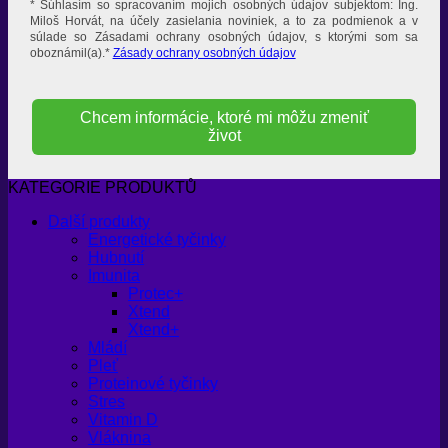
* Súhlasím so spracovaním mojich osobných údajov subjektom: Ing.
Miloš Horvát, na účely zasielania noviniek, a to za podmienok a v
súlade so Zásadami ochrany osobných údajov, s ktorými som sa
oboznámil(a).*
Zásady ochrany osobných údajov
Chcem informácie, ktoré mi môžu zmeniť
život
KATEGORIE PRODUKTŮ
Další produkty
Energetické tyčinky
Hubnutí
Imunita
Protec+
Xtend
Xtend+
Mládí
Pleť
Proteinové tyčinky
Stres
Vitamin D
Vláknina