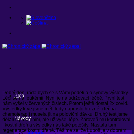
Přeskočit
na
obsah
Dobrý den, ráda bych se s Vámi podělila o synovy výsledky.
Blog
Léčí se na leukémii. Nyní je na udržovací léčbě. První test
nám vyšel v červených číslech. Potom ještě dostal 2x covid.
Výsledky krve jsme měli tedy naprosto hrozné, i léčba
chemoterapií musela jít na poloviční dávku. Druhý test jsme
Návody
dělali s prodlením, ale už vyšel lépe. Zároveň mu kontrolovali
i kostní dřeň a výsledky nás také potěšily. Nastala tam
regenerace kostní dřeně. Těšíme se, že Luboš je v dobrém
Návody